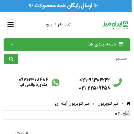
✨ ارسال رایگان همه محصولات ✨
/
ثبت نام
ورود
دسته بندی ها
021-۹۱۳۰۶۲۴۲
09302308484
مشاوره واتس آپ
021-22509458
/
میز تلویزیون
/
میز تلویزیون آینه ای
قیمت