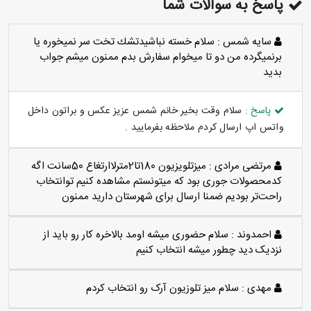
پاسخ به سوالات شما
سايه شمس :
سلام خسته نباشيدتشك تخت سر نميخوره يا
برنميگرده من دو تا ميخوام سفارش بدم ممنون ميشم جواب
بديد
پاسخ :
سلام وقت بخیر خانم شمس عزیز عکس و براتون داخل
واتس اپ ارسال کردم ملاحظه بفرمایید .
مرتضی مرادی :
میزتلویزیون 180تا2مترلاارتغاع 50سانت اگه
کدمحصولات جوری بود که میتونستم مشاهده کنیم توانتخاب
راحت‌تر بودیم ضمنا ارسال برای شهرستان دارید ممنون
احمدوند :
سلام حضوری میشه اومد بالاخره کار رو باید از
نزدیک دید چطور میشه انتخاب کنیم
مهدی :
سلام میز تلوزیون آرک رو انتخاب کردم