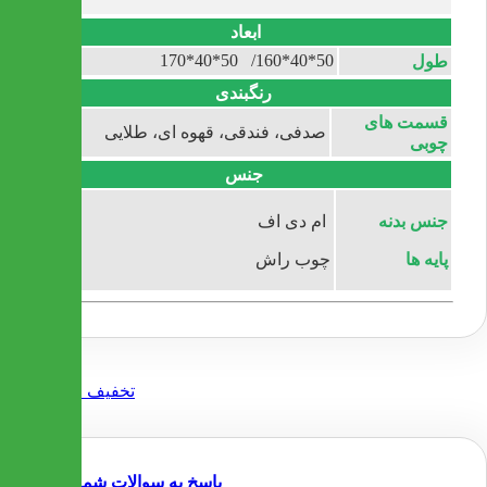
ابعاد
50*40*160/ 50*40*170
طول
رنگبندی
قسمت های
صدفی، فندقی، قهوه ای، طلایی
چوبی
جنس
جنس بدنه
ام دی اف
پایه ها
چوب راش
پاسخ به سوالات شما