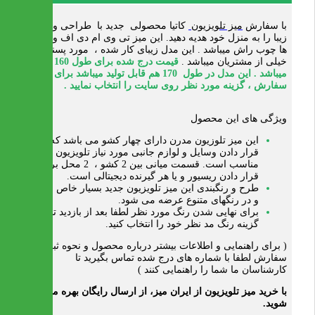
با سفارش
میز تلویزیون
کاتیا محصولی جدید با طراحی و نمای
زیبا را به منزل خود هدیه دهید. این میز تی وی ام دی اف و پایه
ها چوب راش میباشد . این مدل زیبای کار شده ، مورد پسند
خیلی از مشتریان میباشد .
قیمت درج شده برای طول 160
میباشد . این مدل در طول 170 هم قابل تولید میباشد برای
سفارش ، گزینه مورد نظر روی سایت را انتخاب نمایید .
ویژگی های این محصول
این میز تلوزیون مدرن دارای چهار کشو می باشد که برای
قرار دادن وسایل و لوازم جانبی مورد نیاز تلویزیون
مناسب است. قسمت میانی بین 2 کشو ، 2 محل برای
قرار دادن ریسیور و یا هر گیرنده دیجیتالی است.
طرح و رنگبندی این میز تلویزیون جدید بسیار خاص است
و در رنگهای متنوع عرضه می شود.
برای نهایی شدن رنگ مورد نظر لطفا بعد از بازدید تصاویر
گزینه رنگ مد نظر خود را انتخاب کنید.
( برای راهنمایی و اطلاعات بیشتر درباره محصول و نحوه ثبت
سفارش لطفا با شماره های درج شده تماس بگیرید تا
کارشناسان ما شما را راهنمایی کنند )
با خرید میز تلویزیون از ایران میز، از ارسال رایگان بهره مند
شوید.