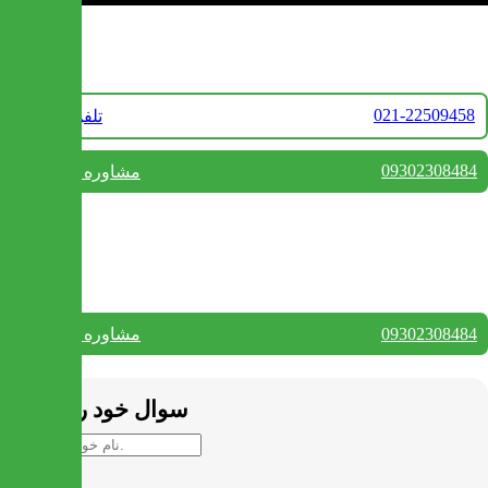
تماس با ما
021-22509458
تلفن فروش
09302308484
مشاوره واتس آپ
بستن
تماس با ما
09302308484
مشاوره واتس آپ
بستن
سوال خود را بپرسید