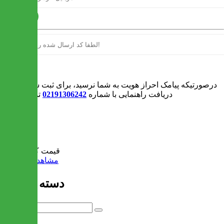
ارسال
ورود
درصورتیکه پیامک احراز هویت به شما نرسید، برای ثبت سفارش و یا
دریافت راهنمایی با شماره
02191306242
تماس بگیرید
0
سبد خرید
قیمت کل:
0 تومان
مشاهده سبد خرید
دسته بندی ها