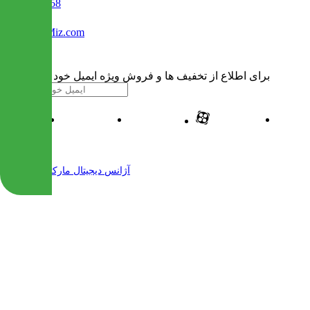
02122509458
Info@IranMiz.com
برای اطلاع از تخفیف ها و فروش ویژه ایمیل خود را وارد کنید
| طراحی و پیاده سازی شده توسط
آژانس دیجیتال مارکتینگ مهرنت