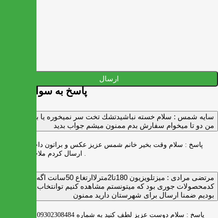
ارسال
پاسخ به سوالات شما
سايه شمس :
سلام خسته نباشيدتشك تخت سر نميخوره يا برنميگرده
من دو تا ميخوام سفارش بدم ممنون ميشم جواب بديد
پاسخ :
سلام وقت بخیر خانم شمس عزیز عکس و براتون داخل واتس اپ
ارسال کردم ملاحظه بفرمایید .
مرتضی مرادی :
میزتلویزیون 180تا2مترلاارتغاع 50سانت اگه
کدمحصولات جوری بود که میتونستم مشاهده کنیم توانتخاب راحت‌تر
بودیم ضمنا ارسال برای شهرستان دارید ممنون
پاسخ :
سلام دوست عزیز لطف کنید به شماره 09302308484 ( واتس اپ )