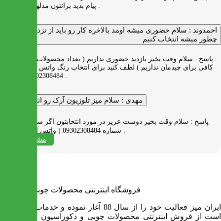
پیام بدید براتتون مدلها رو بفرستیم .
احمدوند :
سلام حضوری میشه اومد بالاخره کار رو باید از نزدیک دید
چطور میشه انتخاب کنیم
پاسخ :
سلام وقت بخیر بازدید حضوری نداریم ( تعداد محصولات زیاد و فضای
کافی برای چیدمان نداریم ) لطف کنید برای انتخاب رنگ واتس اپ به شماره
09302308484 پیام بدید .
مهدی :
سلام میز تلوزیون آرک رو انتخاب کردم
پاسخ :
سلام وقت بخیر دوست عزیز در مورد انتخابتون اگر سوالی دارید به
شماره 09302308484 ( واتس اپ ) پیام بدید .
مشاهده همه
فروشگاه اینترنتی محصولات چوبی ایران میز
ایران میز فعالیت خود را از سال 88 آغاز نموده و خدمات آن عبارت
است از فروش اینترنتی محصولات چوبی و دکوراسیون و ارسال به