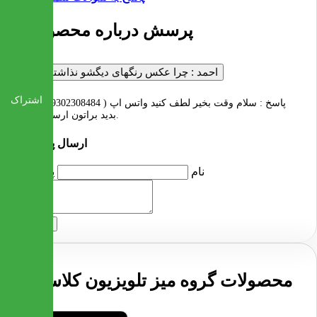
1 پرسش درباره محصول
احمد :
چرا عکس رنگهای دیگشو نذاشتید؟؟؟
اشتراک
پاسخ :
سلام وقت بخیر لطف کنید واتس اپ ( 09302308484 ) پیام
بدید براتون ارسال شود.
ارسال پرسش
نام
پرسش
ارسال
محصولات گروه میز تلویزیون کلاسیک