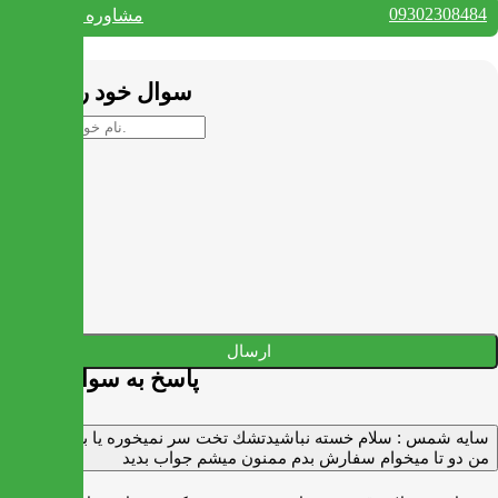
09302308484
مشاوره واتس آپ
بستن
سوال خود را بپرسید
ارسال
پاسخ به سوالات شما
سايه شمس :
سلام خسته نباشيدتشك تخت سر نميخوره يا برنميگرده
من دو تا ميخوام سفارش بدم ممنون ميشم جواب بديد