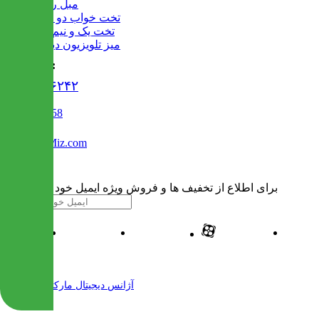
مبل راحتی
تخت خواب دو طبقه
تخت یک و نیم نفره
میز تلویزیون دیواری
تماس با ما :
۰۲۱۹۱۳۰۶۲۴۲
02122509458
Info@IranMiz.com
برای اطلاع از تخفیف ها و فروش ویژه ایمیل خود را وارد کنید
| طراحی و پیاده سازی شده توسط
آژانس دیجیتال مارکتینگ مهرنت