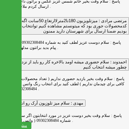
پاسخ :
سلام وقت بخیر خانم شمس عزیز عکس و براتون داخل واتس اپ
ارسال کردم ملاحظه بفرمایید .
مرتضی مرادی :
میزتلویزیون 180تا2مترلاارتغاع 50سانت اگه
کدمحصولات جوری بود که میتونستم مشاهده کنیم توانتخاب راحت‌تر
بودیم ضمنا ارسال برای شهرستان دارید ممنون
پاسخ :
سلام دوست عزیز لطف کنید به شماره 09302308484 ( واتس اپ )
پیام بدید براتتون مدلها رو بفرستیم .
احمدوند :
سلام حضوری میشه اومد بالاخره کار رو باید از نزدیک دید
چطور میشه انتخاب کنیم
پاسخ :
سلام وقت بخیر بازدید حضوری نداریم ( تعداد محصولات زیاد و فضای
کافی برای چیدمان نداریم ) لطف کنید برای انتخاب رنگ واتس اپ به شماره
09302308484 پیام بدید .
مهدی :
سلام میز تلوزیون آرک رو انتخاب کردم
پاسخ :
سلام وقت بخیر دوست عزیز در مورد انتخابتون اگر سوالی دارید به
شماره 09302308484 ( واتس اپ ) پیام بدید .
مشاهده همه