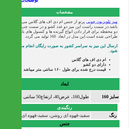
مشخصات
میز تلویزیون چوبی
پرتو از جنس ام دی اف های گلاس می
باشد.در سمت راست این میز دو عدد کشو و در سمت چپ آن
دو محفظه برای قرار دادن انواع گیرنده ها و کنسول های بازی
طراحی شده است.این مدل در ابعاد 160 تولید می گردد.
ارسال این میز به سراسر کشور به صورت رایگان انجام می
شود.
ام دی اف های گلاس
دارای دو کشو
قیمت درج شده برای طول ۱۶۰ سانتی متر میباشد
ابعاد
سایز 160
طول160، عرض40، ارتفاع50 سانتی متر
رنگبندی
رنگ
سفید-قهوه ای روشن، سفید-قهوه ای تیره
جنس