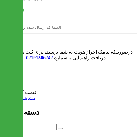
ارسال
ورود
درصورتیکه پیامک احراز هویت به شما نرسید، برای ثبت سفارش و یا
دریافت راهنمایی با شماره
02191306242
تماس بگیرید
0
سبد خرید
قیمت کل:
0 تومان
مشاهده سبد خرید
دسته بندی ها