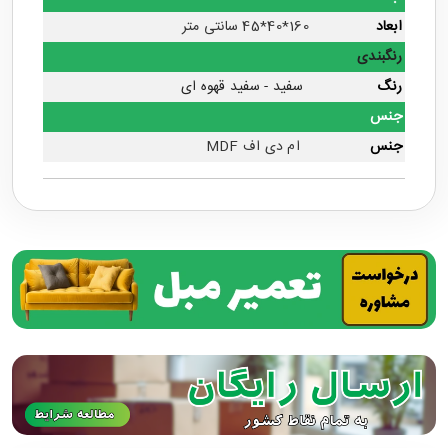
ابعاد
160*40*45 سانتی متر
رنگبندی
رنگ
سفید - سفید قهوه ای
جنس
جنس
ام دی اف MDF