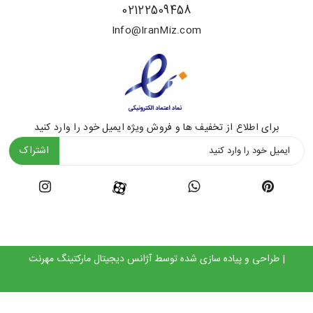
02122509458
Info@IranMiz.com
برای اطلاع از تخفیف ها و فروش ویژه ایمیل خود را وارد کنید
اشتراک
| طراحی و پیاده سازی شده توسط
آژانس دیجیتال مارکتینگ مهرنت