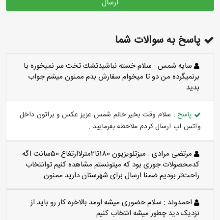
ارسال
پاسخ به سوالات شما
سايه شمس :
سلام خسته نباشيدتشك تخت سر نميخوره يا
برنميگرده من دو تا ميخوام سفارش بدم ممنون ميشم جواب
بديد
پاسخ :
سلام وقت بخیر خانم شمس عزیز عکس و براتون داخل
واتس اپ ارسال کردم ملاحظه بفرمایید .
مرتضی مرادی :
میزتلویزیون 180تا2مترلاارتغاع 50سانت اگه
کدمحصولات جوری بود که میتونستم مشاهده کنیم توانتخاب
راحت‌تر بودیم ضمنا ارسال برای شهرستان دارید ممنون
احمدوند :
سلام حضوری میشه اومد بالاخره کار رو باید از
نزدیک دید چطور میشه انتخاب کنیم