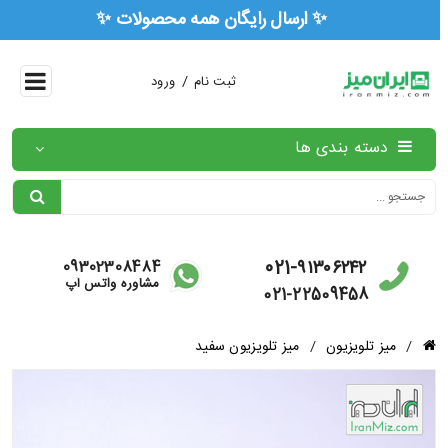
🏅 ۳ سال ضمانت رسمی همه محصولات 🏅
/
ثبت نام
ورود
دسته بندی ها
021-۹۱۳۰۶۲۴۲
09302308484
مشاوره واتس آپ
021-22509458
/
میز تلویزیون
/
میز تلویزیون سفید