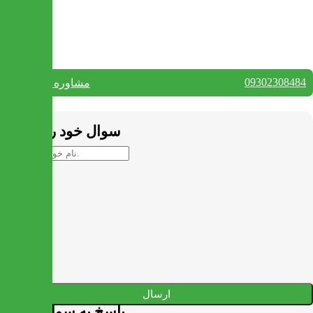
تماس با ما
09302308484
مشاوره واتس آپ
بستن
سوال خود را بپرسید
ارسال
پاسخ به سوالات شما