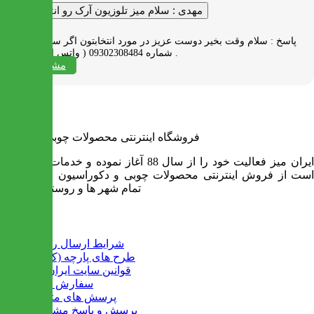
مهدی :
سلام میز تلوزیون آرک رو انتخاب کردم
پاسخ :
سلام وقت بخیر دوست عزیز در مورد انتخابتون اگر سوالی دارید به
شماره 09302308484 ( واتس اپ ) پیام بدید .
مشاهده همه
فروشگاه اینترنتی محصولات چوبی ایران میز
ایران میز فعالیت خود را از سال 88 آغاز نموده و خدمات آن عبارت
است از فروش اینترنتی محصولات چوبی و دکوراسیون و ارسال به
تمام شهر ها و روستاهای کشور
اطلاعات
شرایط ارسال رایگان
طرح های پارچه (کالیته)
قوانین سایت ایران میز
سفارش عمده
پرسش های متداول
پرسش و پاسخ مشتریان