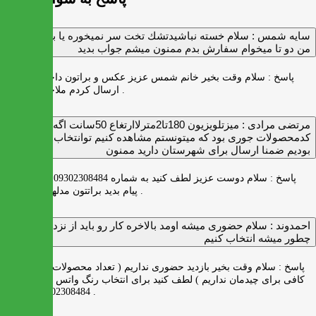
سايه شمس :
سلام خسته نباشيدتشك تخت سر نميخوره يا برنميگرده
من دو تا ميخوام سفارش بدم ممنون ميشم جواب بديد
پاسخ :
سلام وقت بخیر خانم شمس عزیز عکس و براتون داخل واتس اپ
ارسال کردم ملاحظه بفرمایید .
مرتضی مرادی :
میزتلویزیون 180تا2مترلاارتغاع 50سانت اگه
کدمحصولات جوری بود که میتونستم مشاهده کنیم توانتخاب راحت‌تر
بودیم ضمنا ارسال برای شهرستان دارید ممنون
پاسخ :
سلام دوست عزیز لطف کنید به شماره 09302308484 ( واتس اپ )
پیام بدید براتتون مدلها رو بفرستیم .
احمدوند :
سلام حضوری میشه اومد بالاخره کار رو باید از نزدیک دید
چطور میشه انتخاب کنیم
پاسخ :
سلام وقت بخیر بازدید حضوری نداریم ( تعداد محصولات زیاد و فضای
کافی برای چیدمان نداریم ) لطف کنید برای انتخاب رنگ واتس اپ به شماره
09302308484 پیام بدید .