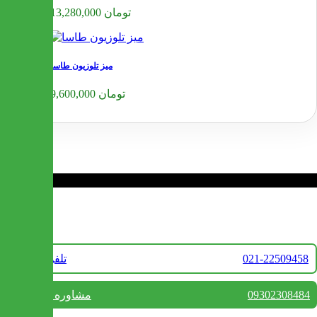
13,280,000 تومان
میز تلوزیون طاسا
9,600,000 تومان
❮
❯
تماس با ما
021-22509458
تلفن فروش
09302308484
مشاوره واتس آپ
بستن