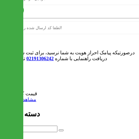
ارسال
ورود
درصورتیکه پیامک احراز هویت به شما نرسید، برای ثبت سفارش و یا
دریافت راهنمایی با شماره
02191306242
تماس بگیرید
0
سبد خرید
قیمت کل:
0 تومان
مشاهده سبد خرید
دسته بندی ها