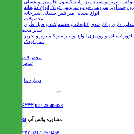
بوفه ، ویترین و استند
میز و آینه کنسول
جلو مبل و عسلی
و رخت آویز
سرویس خواب
سرویس کودک
انواع کتابخانه
انواع صندلی
میز تلفن
صندلی آشپزخانه
محصولات اداری
دلی اداری و کارمندی
کتابخانه و قفسه
کمد و فایل فلزی
سایر محصولات
باژور ایستاده و رومیزی
انواع لوستر
میز کامپیوتر و تحریر
مبل کودک
خانه
محصولات جدید
تماس با ما
وبلاگ
سایر
درباره ما
021-۹۱۳۰۶۲۴۲
021-22509458
مشاوره واتس آپ
09302308484
021-۹۱۳۰۶۲۴۲
021-22509458