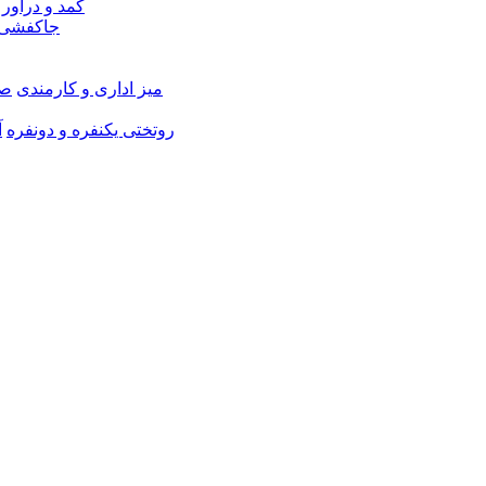
کمد و دراور
جاکفشی 
میز اداری و کارمندی
صن
روتختی یکنفره و دونفره
آ