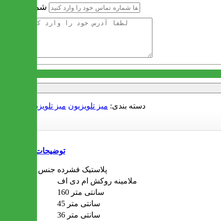
شماره تماس
آدرس
دسته بندی:
میز تلویزیون
میز تلویزیون لاکچری
توضیحات
پلاستیک فشرده
جنس پایه ها
ملامینه روکش ام دی اف
جنس
160 سانتی متر
طول
45 سانتی متر
ارتفاع
36 سانتی متر
عمق