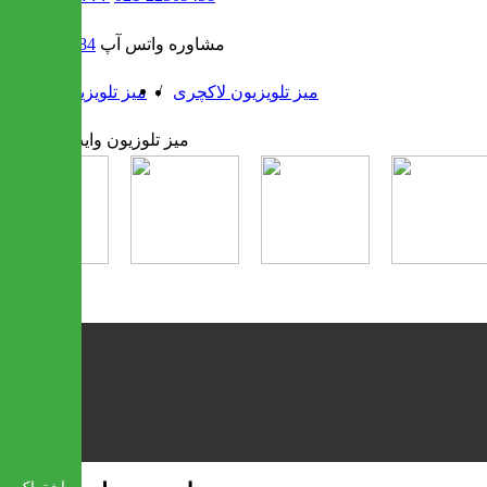
مشاوره واتس آپ
09302308484
/
/
میز تلویزیون لاکچری
میز تلویزیون