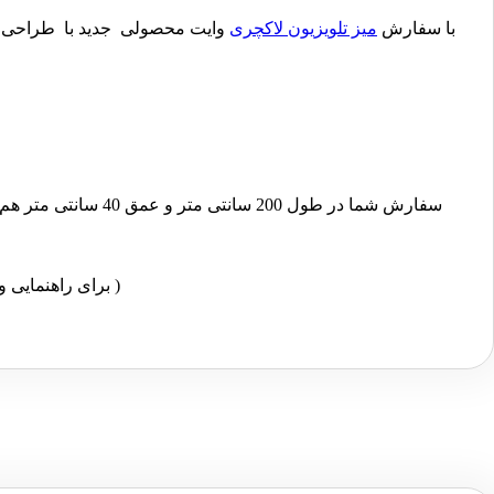
با سفارش
میز تلویزیون لاکچری
وایت محصولی جدید با طراحی و نم
سفارش شما در طول 200 سانتی متر و عمق 40 سانتی متر هم قابل انجام است. (لطفا در انتخاب سایز تلویزیون ابتدا ابعاد مکان مورد نظر خود را اندازه بگیرید و بعد محصول را سفارش دهید.)
( برای راهنمایی و اطلاعات بیشتر درباره محصول و نحوه ثبت سفارش لطفا با شماره های درج شده تماس بگیرید تا کارشناسان ما شما را راهنمایی کنند )