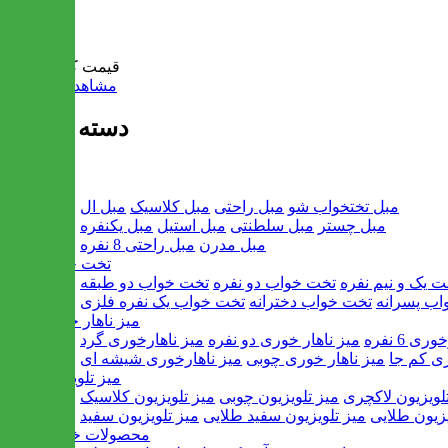
سبد خرید
قیمت کل:
0 تومان
مشاهده سبد خرید
دسته بندی ها
مبل
مبل تختخواب شو
مبل راحتی
مبل کلاسیک
مبل ال
مبل چستر
مبل سلطنتی
مبل استیل
مبل یکنفره
مبل مدرن
مبل راحتی 8 نفره
تخت خواب
ت یک و نیم نفره
تخت خواب دو نفره
تخت خواب دو طبقه
اب پسرانه
تخت خواب دخترانه
تخت خواب یک نفره فلزی
میز ناهار خوری
ی 6 نفره
میز ناهار خوری دو نفره
میز ناهارخوری گرد
ری کم جا
میز ناهار خوری چوبی
میز ناهارخوری شیشه ای
میز تلویزیون
لویزیون لاکچری
میز تلویزیون چوبی
میز تلویزیون کلاسیک
یزیون طلایی
میز تلویزیون سفید طلایی
میز تلویزیون سفید
محصولات خانگی