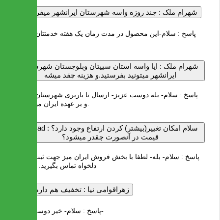
شهرام ملک :
چند روزه واسه شهرستان ایرانشهر میفرستین
پاسخ :
سلام-این محصول در مدت زمان یک هفته خدمتتان ارسال
میشود.
شهرام ملک :
ایا واسه استان سییتان وبلوچستان شهرستان
ایرانشهر میتونید بفرستید.و هزینه چقد میشه
پاسخ :
سلام- بله دوست عزیز- ارسال تا باربری شهرستان رایگان
و بر عهده ایران میز است.
سلام امکان تغییر(بیشتر) کردن ارتفاع وجود دارد؟
Ahmad :
قیمت در آنصورت چقدر میشود؟
پاسخ :
سلام- بله- لطفا با بخش فروش ایران میز جهت ثبت اندازه
دلخواه تماس بگیرید. با تشکر
زهراقوامی نیا :
تخفیف هم داره یان؟
سلام- خیر دوست عزیز-
پاسخ :