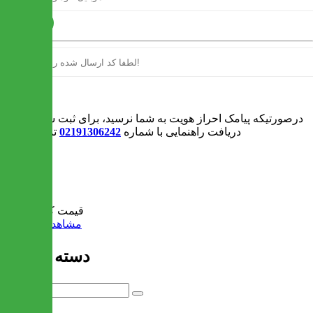
ارسال
ورود
درصورتیکه پیامک احراز هویت به شما نرسید، برای ثبت سفارش و یا
دریافت راهنمایی با شماره
02191306242
تماس بگیرید
0
سبد خرید
قیمت کل:
0 تومان
مشاهده سبد خرید
دسته بندی ها