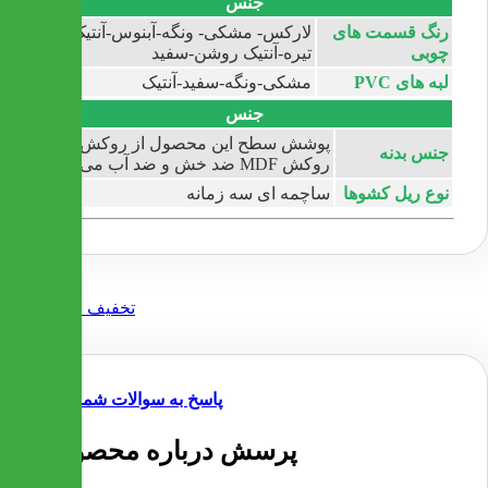
جنس
رنگ قسمت های
لارکس- مشکی- ونگه-آبنوس-آنتیک
چوبی
تیره-آنتیک روشن-سفید
لبه های PVC
مشکی-ونگه-سفید-آنتیک
جنس
پوشش سطح این محصول از روکش
جنس بدنه
روکش MDF ضد خش و ضد آب می باشد
نوع ریل کشوها
ساچمه ای سه زمانه
پاسخ به سوالات شما
4 پرسش درباره محصول