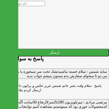
ارسال
پاسخ به سوالات شما
سايه شمس :
سلام خسته نباشيدتشك تخت سر نميخوره يا برنميگرده
من دو تا ميخوام سفارش بدم ممنون ميشم جواب بديد
پاسخ :
سلام وقت بخیر خانم شمس عزیز عکس و براتون داخل واتس اپ
ارسال کردم ملاحظه بفرمایید .
مرتضی مرادی :
میزتلویزیون 180تا2مترلاارتغاع 50سانت اگه
کدمحصولات جوری بود که میتونستم مشاهده کنیم توانتخاب راحت‌تر