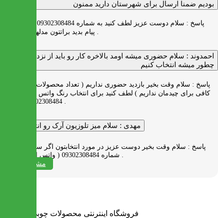
بودیم ضمنا ارسال برای شهرستان دارید ممنون
پاسخ :
سلام دوست عزیز لطف کنید به شماره 09302308484 ( واتس اپ )
پیام بدید براتتون مدلها رو بفرستیم .
احمدوند :
سلام حضوری میشه اومد بالاخره کار رو باید از نزدیک دید
چطور میشه انتخاب کنیم
پاسخ :
سلام وقت بخیر بازدید حضوری نداریم ( تعداد محصولات زیاد و فضای
کافی برای چیدمان نداریم ) لطف کنید برای انتخاب رنگ واتس اپ به شماره
09302308484 پیام بدید .
مهدی :
سلام میز تلوزیون آرک رو انتخاب کردم
پاسخ :
سلام وقت بخیر دوست عزیز در مورد انتخابتون اگر سوالی دارید به
شماره 09302308484 ( واتس اپ ) پیام بدید .
مشاهده همه
فروشگاه اینترنتی محصولات چوبی ایران میز