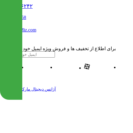
۰۲۱۹۱۳۰۶۲۴۲
02122509458
Info@IranMiz.com
برای اطلاع از تخفیف ها و فروش ویژه ایمیل خود را وارد کنید
| طراحی و پیاده سازی شده توسط
آژانس دیجیتال مارکتینگ مهرنت