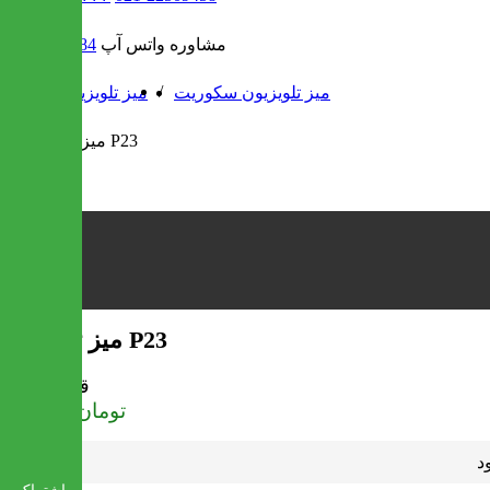
مشاوره واتس آپ
09302308484
/
/
میز تلویزیون سکوریت
میز تلویزیون
میز تلویزیون P23
قیمت
تومان
337,000