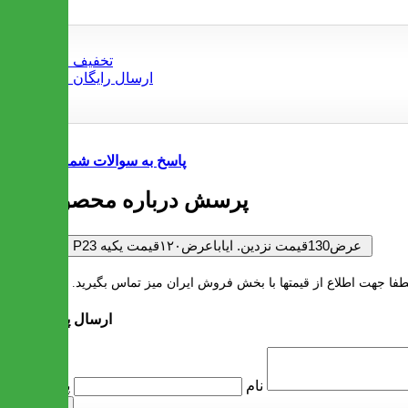
پاسخ به سوالات شما
1 پرسش درباره محصول
P23 عرض130قیمت نزدین. ایاباعرض۱۲۰قیمت یکیه
رضا :
طفا جهت اطلاع از قیمتها با بخش فروش ایران میز تماس بگیرید. با تشکر
ارسال پرسش
پرسش
نام
ارسال