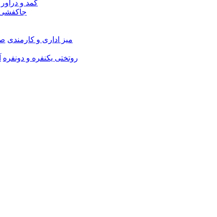
کمد و دراور
جاکفشی 
میز اداری و کارمندی
صن
روتختی یکنفره و دونفره
آ