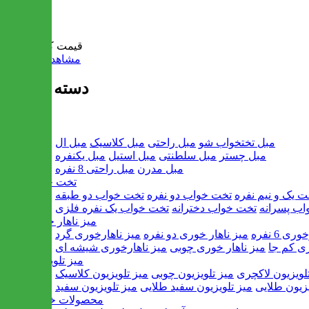
سبد خرید
قیمت کل:
0 تومان
مشاهده سبد خرید
دسته بندی ها
مبل
مبل تختخواب شو
مبل راحتی
مبل کلاسیک
مبل ال
مبل چستر
مبل سلطنتی
مبل استیل
مبل یکنفره
مبل مدرن
مبل راحتی 8 نفره
تخت خواب
ت یک و نیم نفره
تخت خواب دو نفره
تخت خواب دو طبقه
اب پسرانه
تخت خواب دخترانه
تخت خواب یک نفره فلزی
میز ناهار خوری
ی 6 نفره
میز ناهار خوری دو نفره
میز ناهارخوری گرد
ری کم جا
میز ناهار خوری چوبی
میز ناهارخوری شیشه ای
میز تلویزیون
لویزیون لاکچری
میز تلویزیون چوبی
میز تلویزیون کلاسیک
یزیون طلایی
میز تلویزیون سفید طلایی
میز تلویزیون سفید
محصولات خانگی