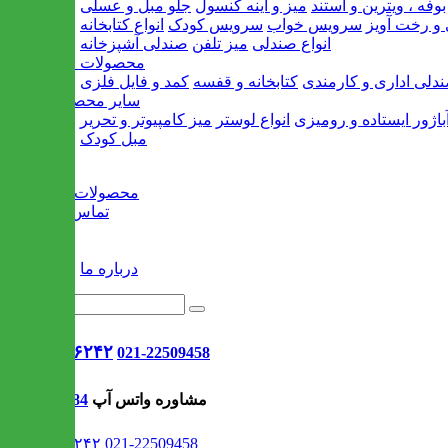
بوفه ، ویترین و استند
میز و آینه کنسول
جلو مبل و عسلی
و رخت آویز
سرویس خواب
سرویس کودک
انواع کتابخانه
انواع صندلی
میز تلفن
صندلی آشپزخانه
محصولات اداری
دلی اداری و کارمندی
کتابخانه و قفسه
کمد و فایل فلزی
سایر محصولات
باژور ایستاده و رومیزی
انواع لوستر
میز کامپیوتر و تحریر
مبل کودک
خانه
محصولات جدید
تماس با ما
وبلاگ
سایر
درباره ما
021-۹۱۳۰۶۲۴۲
021-22509458
مشاوره واتس آپ
09302308484
021-۹۱۳۰۶۲۴۲
021-22509458