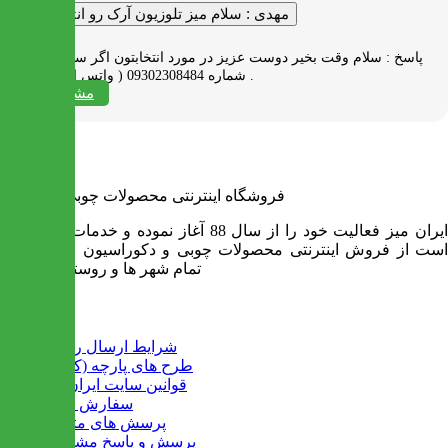
مهدی :
سلام میز تلوزیون آرک رو انتخاب کردم
پاسخ :
سلام وقت بخیر دوست عزیز در مورد انتخابتون اگر سوالی دارید به
شماره 09302308484 ( واتس اپ ) پیام بدید .
مشاهده همه
فروشگاه اینترنتی محصولات چوبی ایران میز
ایران میز فعالیت خود را از سال 88 آغاز نموده و خدمات آن عبارت
است از فروش اینترنتی محصولات چوبی و دکوراسیون و ارسال به
تمام شهر ها و روستاهای کشور
اطلاعات
شرایط ارسال رایگان
طرح های پارچه (کالیته)
قوانین سایت ایران میز
سفارش عمده
پرسش های متداول
پرسش و پاسخ مشتریان