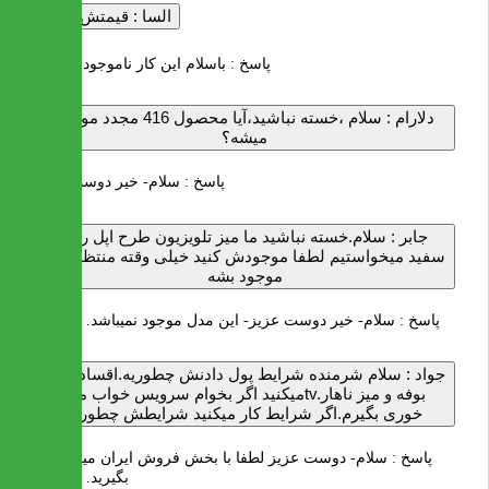
السا :
قیمتش چنده
پاسخ :
باسلام این کار ناموجود هستش
دلارام :
سلام ،خسته نباشید،آیا محصول 416 مجدد موجود
میشه؟
پاسخ :
سلام- خیر دوست عزیز
جابر :
سلام.خسته نباشید ما میز تلویزیون طرح اپل رنگ
سفید میخواستیم لطفا موجودش کنید خیلی وقته منتظرم که
موجود بشه
پاسخ :
سلام- خیر دوست عزیز- این مدل موجود نمیباشد. با تشکر
جواد :
سلام شرمنده شرایط پول دادنش چطوریه.اقسادم کار
میکنید اگر بخوام سرویس خواب میزtv.بوفه و میز ناهار
خوری بگیرم.اگر شرایط کار میکنید شرایطش چطوریه
پاسخ :
سلام- دوست عزیز لطفا با بخش فروش ایران میز تماس
بگیرید. با تشکر