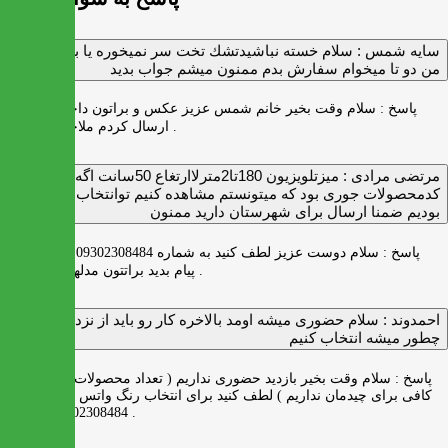
سايه شمس :
سلام خسته نباشيدتشك تخت سر نميخوره يا برنميگرده
من دو تا ميخوام سفارش بدم ممنون ميشم جواب بديد
پاسخ :
سلام وقت بخیر خانم شمس عزیز عکس و براتون داخل واتس اپ
ارسال کردم ملاحظه بفرمایید .
مرتضی مرادی :
میزتلویزیون 180تا2مترلاارتغاع 50سانت اگه
کدمحصولات جوری بود که میتونستم مشاهده کنیم توانتخاب راحت‌تر
بودیم ضمنا ارسال برای شهرستان دارید ممنون
پاسخ :
سلام دوست عزیز لطف کنید به شماره 09302308484 ( واتس اپ )
پیام بدید براتتون مدلها رو بفرستیم .
احمدوند :
سلام حضوری میشه اومد بالاخره کار رو باید از نزدیک دید
چطور میشه انتخاب کنیم
پاسخ :
سلام وقت بخیر بازدید حضوری نداریم ( تعداد محصولات زیاد و فضای
کافی برای چیدمان نداریم ) لطف کنید برای انتخاب رنگ واتس اپ به شماره
09302308484 پیام بدید .