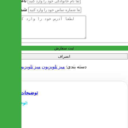
نام خانوادگی
شماره تماس
آدرس
ثبت سفارش
انصراف
دسته بندی:
میز تلویزیون
میز تلویزیون پشت دار
توضیحات
توضیحات:
- ابعاد ذکر شده برای انواع LED و LCD مناسب می باشد
- دکورها توسط لامپ های LED نورپردازی شده است و
زیبایی دو چندان به میز بخشیده است
- قسمت دکور از کامپوزیت ساخته شده است