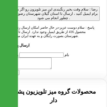
رضا :
سلام وقت بخیر رنگبندی این میز تلویزون رو اگر ممکنه
برام ایمیل کنید ، ارسال تا استان گیلان شهرستان رضوانشهر
چطور انجام می شود .
پاسخ :
سلام دوست عزیز-در حال حاضر امکان ارسال رنگ بندی
محصول 416 از طریق ایمیل وجود ندارد. ارسال تا بار بری
شهرستان بصورت رایگان و به عهده ایران میز است.
ارسال پرسش
نام
پرسش
ارسال
محصولات گروه میز تلویزیون پشت
دار