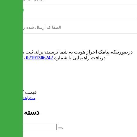
ارسال
ورود
درصورتیکه پیامک احراز هویت به شما نرسید، برای ثبت سفارش و یا
دریافت راهنمایی با شماره
02191306242
تماس بگیرید
0
سبد خرید
قیمت کل:
0 تومان
مشاهده سبد خرید
دسته بندی ها