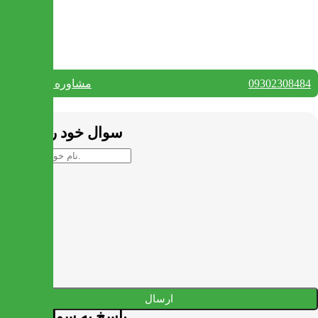
تماس با ما
09302308484
مشاوره واتس آپ
بستن
سوال خود را بپرسید
ارسال
پاسخ به سوالات شما