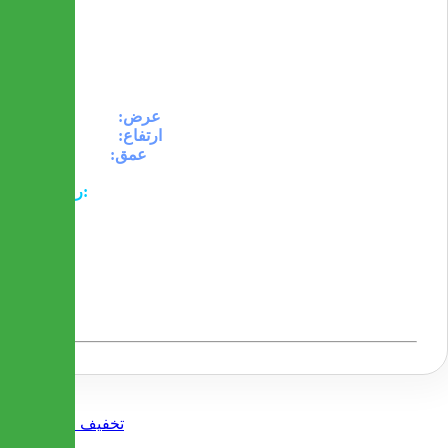
- تصویر موجود به رنگ آنتیک ( گردویی ) می باشد
- ارسال این میز به سراسر کشور به صورت رایگان انجام
می شود
ابعاد:
150 سانتیمتر
عرض:
ارتفاع:
160 سانتیمتر
عمق:
40 سانتیمتر
رنگبندی:
جویز ( آنتیک تیره )
ونگه ( قهوه ای سوخته با طرح چوب )
جنس:
پوشش سطح محصول از روکش روکش MDF ضد خش و
ضد آب می باشد و برای جلوگیری از لب پر شدن محصول
لبه ها با نوار PVC پوشش داده شده اند