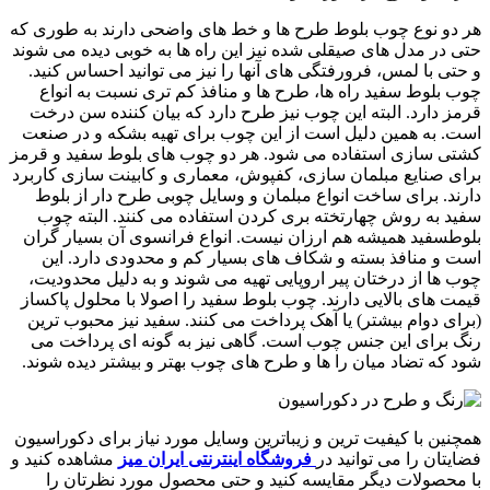
هر دو نوع چوب بلوط طرح ها و خط های واضحی دارند به طوری که
حتی در مدل های صیقلی شده نیز این راه ها به خوبی دیده می شوند
و حتی با لمس، فرورفتگی های آنها را نیز می توانید احساس کنید.
چوب بلوط سفید راه ها، طرح ها و منافذ کم تری نسبت به انواع
قرمز دارد. البته این چوب نیز طرح دارد که بیان کننده سن درخت
است. به همین دلیل است از این چوب برای تهیه بشکه و در صنعت
کشتی سازی استفاده می شود. هر دو چوب های بلوط سفید و قرمز
برای صنایع مبلمان سازی، کفپوش، معماری و کابینت سازی کاربرد
دارند. برای ساخت انواع مبلمان و وسایل چوبی طرح دار از بلوط
سفید به روش چهارتخته بری کردن استفاده می کنند. البته چوب
بلوطسفید همیشه هم ارزان نیست. انواع فرانسوی آن بسیار گران
است و منافذ بسته و شکاف های بسیار کم و محدودی دارد. این
چوب ها از درختان پیر اروپایی تهیه می شوند و به دلیل محدودیت،
قیمت های بالایی دارند. چوب بلوط سفید را اصولا با محلول پاکساز
(برای دوام بیشتر) یا آهک پرداخت می کنند. سفید نیز محبوب ترین
رنگ برای این جنس چوب است. گاهی نیز به گونه ای پرداخت می
شود که تضاد میان را ها و طرح های چوب بهتر و بیشتر دیده شوند.
همچنین با کیفیت ترین و زیباترین وسایل مورد نیاز برای دکوراسیون
فضایتان را می توانید در
فروشگاه اینترنتی ایران میز
مشاهده کنید و
با محصولات دیگر مقایسه کنید و حتی محصول مورد نظرتان را