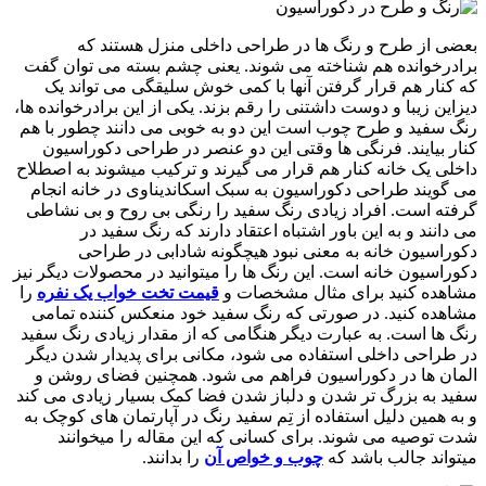
بعضی از طرح و رنگ ها در طراحی داخلی منزل هستند که
برادرخوانده هم شناخته می شوند. یعنی چشم بسته می توان گفت
که کنار هم قرار گرفتن آنها با کمی خوش سلیقگی می تواند یک
دیزاین زیبا و دوست داشتنی را رقم بزند. یکی از این برادرخوانده ها،
رنگ سفید و طرح چوب است این دو به خوبی می دانند چطور با هم
کنار بیایند. فرنگی ها وقتی این دو عنصر در طراحی دکوراسیون
داخلی یک خانه کنار هم قرار می گیرند و ترکیب میشوند به اصطلاح
می گویند طراحی دکوراسیون به سبک اسکاندیناوی در خانه انجام
گرفته است. افراد زیادی رنگ سفید را رنگی بی روح و بی نشاطی
می دانند و به این باور اشتباه اعتقاد دارند که رنگ سفید در
دکوراسیون خانه به معنی نبود هیچگونه شادابی در طراحی
دکوراسیون خانه است. این رنگ ها را میتوانید در محصولات دیگر نیز
مشاهده کنید برای مثال مشخصات و
قیمت تخت خواب یک نفره
را
مشاهده کنید. در صورتی که رنگ سفید خود منعکس کننده تمامی
رنگ ها است. به عبارت دیگر هنگامی که از مقدار زیادی رنگ سفید
در طراحی داخلی استفاده می شود، مکانی برای پدیدار شدن دیگر
المان ها در دکوراسیون فراهم می شود. همچنین فضای روشن و
سفید به بزرگ تر شدن و دلباز شدن فضا کمک بسیار زیادی می کند
و به همین دلیل استفاده از تِم سفید رنگ در آپارتمان های کوچک به
شدت توصیه می شوند. برای کسانی که این مقاله را میخوانند
میتواند جالب باشد که
چوب و خواص آن
را بدانند.