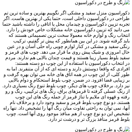
دکوراسیون منزل سفید و مشکی اگر نگوییم بهترین و ساده ترین تم
طراحی در دکوراسیون داخلی است، حتما یکی از بهترین هاست. اگر
تجربه تزیین دکوراسیون و چیدمان محل یا اتاقی را داشته باشید حتما
می دانید که تزیین دکوراسیون خانه مشکلات خاص خودش را دارد.
انتخاب رنگ و لوازم خانه معمولا سخت ترین تصمیماتی هستند که
باید گرفته شوند. در این بین همانطور که پیش تر گفتیم، ترکیب
رنگی سفید و مشکی در کنار لوازم چوبی راه حلی آسان و در عین
حال امروزی و شیک پیش روی ما قرار می دهد. چوب های قرمز و
سفید بلوط بسیار زیبا هستند و قیمت چندان بالایی هم ندارند. مردم
در انتخاب دکوراسیون با استفاده از این چوب دو دسته هستند:
افرادی که واقعا دوستش دارند و دسته ای که از آن متنفرند. اما به
طور کلی، از این چوب در همه اتاق های خانه می توان بهره گرفت و
بر زیبایی فضا افزود. در ضمن، چوب بلوط استحکام و دوام بالایی
نیز دارد. برخلاف چوب های دیگر، چوب بلوط تنوع رنگ بسیاری دارد.
از رنگ عسلی گرفته تا قرمزهای براق، رنگ های ترکیبی، رنگ و رو
رفته و قهوه ای ملایم با تناژ قرمز از جمله رنگ های این چوب
هستند. دو نوع چوب بلوط قرمز و سفید وجود دارد و برخلاف نام
آنها، نمی توان به راحتی تفاوت میان رنگ آنها را تشخیص داد. تنها راه
تشخیص این دو نوع چوب از هم منافذ موجود روی آنها است. چوب
بلوط قرمز منافذ بزرگ تر و درشت تر دارد.