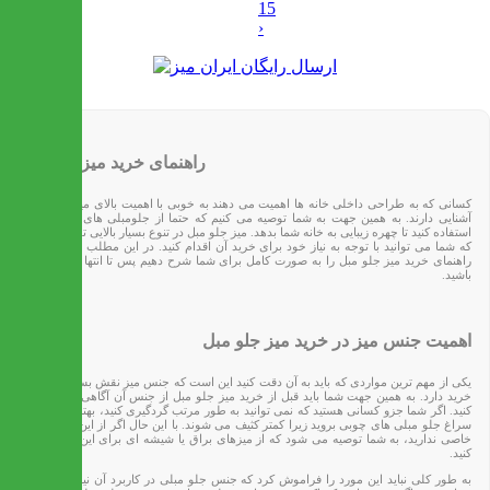
15
›
راهنمای خرید میز جلو مبل
کسانی که به طراحی داخلی خانه ها اهمیت می دهند به خوبی با اهمیت بالای میز جلوی مبل
آشنایی دارند. به همین جهت به شما توصیه می کنیم که حتما از جلومبلی های زیبا و جذاب
استفاده کنید تا چهره زیبایی به خانه شما بدهد. میز جلو مبل در تنوع بسیار بالایی تولید می شود
که شما می توانید با توجه به نیاز خود برای خرید آن اقدام کنید. در این مطلب قصد داریم تا
راهنمای خرید میز جلو مبل را به صورت کامل برای شما شرح دهیم پس تا انتها با ماه همراه
باشید.
اهمیت جنس میز در خرید میز جلو مبل
یکی از مهم ترین مواردی که باید به آن دقت کنید این است که جنس میز نقش بسیار مهمی در
خرید دارد. به همین جهت شما باید قبل از خرید میز جلو مبل از جنس آن آگاهی کافی را پیدا
کنید. اگر شما جزو کسانی هستید که نمی توانید به طور مرتب گردگیری کنید، بهتر است که به
سراغ جلو مبلی های چوبی بروید زیرا کمتر کثیف می شوند. با این حال اگر از این نظر مشکل
خاصی ندارید، به شما توصیه می شود که از میزهای براق یا شیشه ای برای این کار استفاده
کنید.
به طور کلی نباید این مورد را فراموش کرد که جنس جلو مبلی در کاربرد آن نیز بسیار موثر