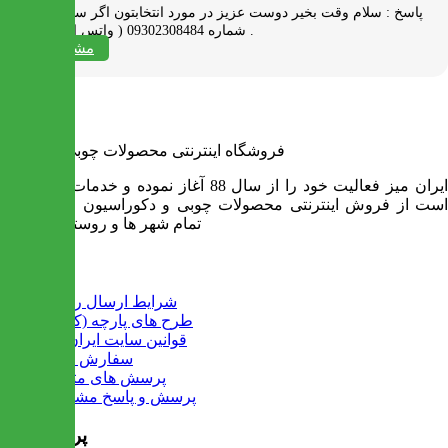
پاسخ :
سلام وقت بخیر دوست عزیز در مورد انتخابتون اگر سوالی دارید به
شماره 09302308484 ( واتس اپ ) پیام بدید .
مشاهده همه
فروشگاه اینترنتی محصولات چوبی ایران میز
ایران میز فعالیت خود را از سال 88 آغاز نموده و خدمات آن عبارت
است از فروش اینترنتی محصولات چوبی و دکوراسیون و ارسال به
تمام شهر ها و روستاهای کشور
اطلاعات
شرایط ارسال رایگان
طرح های پارچه (کالیته)
قوانین سایت ایران میز
سفارش عمده
پرسش های متداول
پرسش و پاسخ مشتریان
پرفروش ها