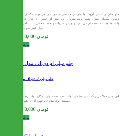
جلو مبلی و عسلی آروشا با طراحی منحصر به فرد خود،می تواند تکمیل کننده
زیبایی مبلمان منزل شما باشد.متریال این میز از جنس ام دی اف می
باشد.مقاومت مناسب ام دی اف در برابر ضربات و خط و خش،باعث افزایش
طول عمر جلو مبلی و...
28,350,000 تومان
مشاهده
جلو مبلی ام دی اف مدل 90
این مدل فعلا در رنگ بندی مشکی تولید شده است ولی امکان تولید رنگ های
سفید، نوک مدادی و قهوه ای آن هم وجود...
29,040,000 تومان
مشاهده