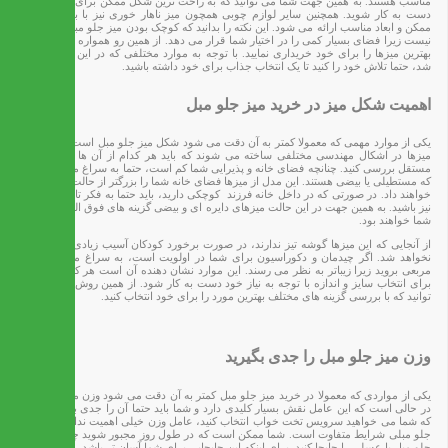
مناسب هستند. به همین جهت شما می توانید که به راحت ترین شکل ممکن برای خرید عسلی
دست به کار شوید. همچنین سایر لوازم چوبی همچون میز ناهار خوری نیز با بهترین کیفیت
ممکن و ابعاد مناسب ارائه می شود. این نکته را بدانید که کوچک بودن میز جلو مبل نیز مناسب
نیست زیرا فضای بسیار کمی را در اختیار شما قرار می دهد. از همین رو همواره سعی کنید که
بهترین میزها را برای خود خریداری نمایید. با توجه به موارد مختلفی که در این قسمت گفته
شد، حتما تلاش خود را کنید تا یک انتخاب جذاب برای خود داشته باشید.
اهمیت شکل میز در خرید میز جلو مبل
یکی از موارد مهمی که معمولا کمتر به‌ آن دقت می شود شکل میز جلو مبل است. امروزه این
میزها در اشکال مهندسی مختلفی ساخته می شوند که باید هر کدام از آن ها را به صورت
مستقل بررسی کنید. چنانچه فضای خانه و پذیرایی شما کم است، حتما به سراغ میزهایی بروید
که مستطیلی یا بیضی هستند. این مدل از میزها فضای خانه شما را بزرگتر از حالت عادی نشان
خواهند داد. در صورتی که در داخل خانه فرزند کوچکی دارید، باید حتما به فکر تامین امنیت او
نیز باشید. به همین جهت در این حالت میزهای دایره ای و بیضی گزینه های فوق العاده ای برای
شما خواهند بود.
از‌ آنجایی که این میزها گوشه تیز ندارند، در صورت برخورد کودکان آسیب زیادی به‌ آنان وارد
نخواهد شد. اگر چیدمان و دکوراسیون برای شما در اولویت است، به سراغ میزهای گرد و
مربعی بروید زیرا زیباتر به نظر می رسند. این موارد نشان دهنده آن است هر کس می تواند
برای انتخاب سایز و اندازه با توجه به نیاز خود دست به کار شود. از همین روش شما هم می
توانید که با بررسی گزینه های مختلف بهترین مورد را برای خود انتخاب کنید.
وزن میز جلو مبل را جدی بگیرید
یکی از مواردی که معمولا در خرید میز جلو مبل کمتر به آن دقت می شود وزن میز است. این
در حالی است که این عامل نقش بسیار کلیدی دارد و شما باید حتما آن را جدی بگیرید. زمانی
که شما می خواهید سرویس تخت خواب انتخاب کنید، عامل وزن خیلی اهمیت ندارد اما در میز
جلو مبلی شرایط متفاوت است. شما ممکن است که در طول روز مجبور شوید چند مرتبه میز
جلو مبل یا عسلی را جابجا کنید. برای اینکه این جابجایی برای شما آسان تر باشد، باید حتما وزن