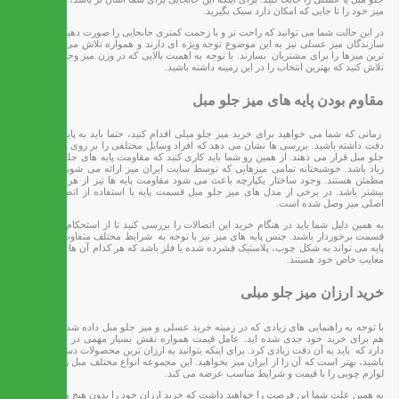
میز خود را تا جایی که امکان دارد سبک بگیرید.
در این حالت شما می توانید که راحت تر و با زحمت کمتری جابجایی را صورت دهید. خوشبختانه
سازندگان میز عسلی نیز به این موضوع توجه ویژه ای دارند و همواره تلاش می کنند تا سبک
ترین میزها را برای مشتریان بسازند. با توجه به اهمیت بالایی که در وزن میز وجود دارد،‌ حتما
تلاش کنید که بهترین انتخاب را در این زمینه داشته باشید.
مقاوم بودن پایه های میز جلو مبل
زمانی که شما می خواهید برای خرید میز جلو مبلی اقدام کنید، حتما باید به پایه های آن نیز
دقت داشته باشید. بررسی ها نشان می دهد که افراد وسایل مختلفی را بر روی عسلی یا میز
جلو مبل قرار می دهند. از همین رو شما باید کاری کنید که مقاومت پایه های جلو مبلی بسیار
زیاد باشد. خوشبختانه تمامی میزهایی که توسط سایت ایران میز ارائه می شوند از این نظر
مطمئن هستند. وجود ساختار یکپارچه باعث می شود مقاومت پایه ها نیز از هر زمان دیگری
بیشتر باشد. در برخی از مدل های میز جلو مبل قسمت پایه با استفاده از اتصالات به بدنه
اصلی میز وصل شده است.
به همین دلیل شما باید در هنگام خرید این اتصالات را بررسی کنید تا از استحکام لازم در این
قسمت برخوردار باشند. جنس پایه های میز نیز با توجه به شرایط مختلف متفاوت خواهد بود.
پایه می تواند به شکل چوب، پلاستیک فشرده شده یا فلز باشد که هر کدام آن ها دارای مزایا و
معایب خاص خود هستند.
خرید ارزان میز جلو مبلی
با توجه به راهنمایی های زیادی که در زمینه خرید عسلی و میز جلو مبل داده شد، احتمالا شما
هم برای خرید خود جدی شده اید. عامل قیمت همواره نقش بسیار مهمی در خرید این کالا
دارد که باید به آن دقت زیادی کرد. برای اینکه بتوانید به ارزان ترین محصولات دسترسی داشته
باشید، بهتر است که آن را از ایران میز بخواهید. این مجموعه انواع مختلف مبل راحتی و سایر
لوازم چوبی را با قیمت و شرایط مناسب عرضه می کند.
به همین علت شما این فرصت را خواهید داشت که خرید ارزان خود را بدون هیچ مشکلی انجام