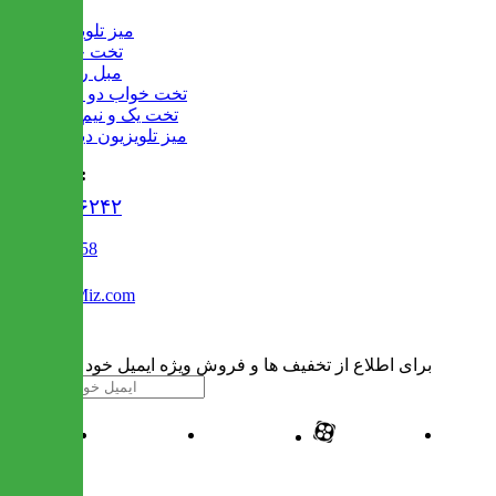
میز تلویزیون
تخت خواب
مبل راحتی
تخت خواب دو طبقه
تخت یک و نیم نفره
میز تلویزیون دیواری
تماس با ما :
۰۲۱۹۱۳۰۶۲۴۲
02122509458
Info@IranMiz.com
برای اطلاع از تخفیف ها و فروش ویژه ایمیل خود را وارد کنید