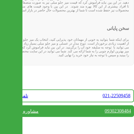
دهید. در این بین نباید فراموش کرد که قیمت میز جلو مبلی نیز به صورت منصفانه تعیین شده
تا افراد بیشتری از این کالا بهره مند شوند. در این بین با وجود قیمت های مناسب، کیفیت
محصولات نیز حفظ شده است تا شما از بهترین محصولات حال حاضر در بازار استفاده کنید.
سخن پایانی
برای اینکه شما بتوانید به خوبی از مهمانان خود پذیرایی کنید، انتخاب یک میز جلو مبلی مناسب
از اهمیت زیادی برخوردار است. تنوع مدل در عسلی و میز جلو مبلی بسیار زیاد است که شما
می توانید با توجه به سلیقه خود‌ آن را برگزینید. در این بین نباید فراموش کرد که سایت ایران
میز بهترین لوازم چوبی را به شما ارائه می کند. شما می توانید در این سایت محصولات مختلف
را ببینید و سپس با توجه به نیاز خود خرید را نهایی کنید.
تماس با ما
021-22509458
تلفن فروش
09302308484
مشاوره واتس آپ
بستن
تماس با ما