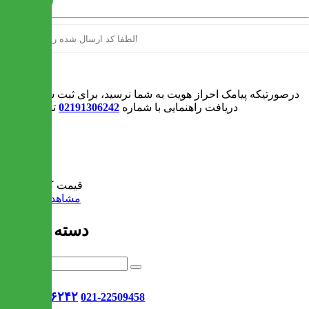
ارسال
ورود
درصورتیکه پیامک احراز هویت به شما نرسید، برای ثبت سفارش و یا
دریافت راهنمایی با شماره
02191306242
تماس بگیرید
0
سبد خرید
قیمت کل:
0 تومان
مشاهده سبد خرید
دسته بندی ها
021-۹۱۳۰۶۲۴۲
021-22509458