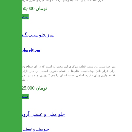
گرم ساخته شده و با قاب‌بندی‌های برجسته و دستگیره‌ی فلزی ظریف در...
28,050,000 تومان
مشاهده
میز جلو مبلی گندم
میز جلو مبلی این ست، قطعه مرکزی این مجموعه است که دارای سطح وسیعی
برای قرار دادن نوشیدنی‌ها، کتاب‌ها یا اشیای دکوری است. این میز دارای یک
قفسه پایین برای ذخیره اضافی است که آن را هم کاربردی و هم زیبا می‌کند.
طراحی...
28,125,000 تومان
مشاهده
جلو مبلی و عسلی آروشا