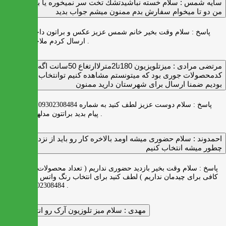
سايه شمس :
سلام خسته نباشيدتشك تخت سر نميخوره يا برنميگرده
من دو تا ميخوام سفارش بدم ممنون ميشم جواب بديد
پاسخ :
سلام وقت بخیر خانم شمس عزیز عکس و براتون داخل واتس اپ
ارسال کردم ملاحظه بفرمایید .
مرتضی مرادی :
میزتلویزیون 180تا2مترلاارتغاع 50سانت اگه
کدمحصولات جوری بود که میتونستم مشاهده کنیم توانتخاب راحت‌تر
بودیم ضمنا ارسال برای شهرستان دارید ممنون
پاسخ :
سلام دوست عزیز لطف کنید به شماره 09302308484 ( واتس اپ )
پیام بدید براتتون مدلها رو بفرستیم .
احمدوند :
سلام حضوری میشه اومد بالاخره کار رو باید از نزدیک دید
چطور میشه انتخاب کنیم
پاسخ :
سلام وقت بخیر بازدید حضوری نداریم ( تعداد محصولات زیاد و فضای
کافی برای چیدمان نداریم ) لطف کنید برای انتخاب رنگ واتس اپ به شماره
09302308484 پیام بدید .
مهدی :
سلام میز تلوزیون آرک رو انتخاب کردم