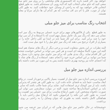
خواهد بود. اگر قصد دارید که اکسسوری های مختلفی را بر روی میز جلو مبلی قرار دهید،
سعی کنید که جلو مبلی انتخاب کنید که لایه رویی آن مستحکم باشد. به طور قطع با انجام چنین
انتخابی قادر خواهید بود که به راحتی از وسایل خود حفاظت کنید. به طور کلی میزها را می
توان از چوب، فلز یا ام دی اف ساخت که هر کدام آن ها دارای مزایا و معایب خاص خود
هستند.
انتخاب رنگ مناسب برای میز جلو مبلی
به طور قطع یکی از فاکتورهای مهم برای خرید عسلی مربوط به رنگ میز است. بررسی ها
نشان می دهد که رنگ میز یک عامل بسیار مهم است که با استفاده از آن می توانید زیبایی خانه
خود را چند برابر کنید. برای این کار شما باید در ابتدا تم کلی داخل خانه را در نظر بگیرید.
بسیاری از افراد ترجیح می دهند که رنگ میز جلو مبل را با خود مبل ست کنند.
البته نظرات در این بخش متفاوت است و برخی دیگر از رنگ های متضاد هم استفاده می کنند.
البته این مورد کاملا سلیقه ای است و هر کس می تواند بر اساس خواست شخصی خود برای
این کار اقدام نماید. رنگ بندی هایی که برای میز جلوی مبل وجود دارد بسیار متنوع است که
شما می توانید بر این اساس خرید خود را انجام دهید. استفاده از رنگ های شاد باعث می شود
که اعضای خانه نیز روحیه بهتری داشته باشند پس به این مورد نیز دقت داشته باشید.
بررسی اندازه میز جلو مبل
امروزه بررسی اندازه میز جلو مبل از اهمیت بسیار بالایی برخوردار است. در واقع برای انتخاب
ابعاد مناسب حتما باید به فضای خانه دقت کرد. به طور کلی هر چقدر که پذیرایی شما کوچکتر
باشد، باید از میز کوچک تری استفاده کنید. شاید برای شما جالب باشد که سایز میز جلو مبلی
باید بر اساس استانداردها ساخته شود. البته در موارد سفارشی می توان این اندازه را به
صورت دلخواه مشخص کرد. تعیین ارتفاع مناسب برای میز عسلی نیز اهمیت زیادی برخوردار
است. به طور کلی این نکته را فراموش نکنید که ارتفاع مبل راحتی باید با میز جلو مبل
هماهنگی کامل داشته باشد به طوری که بتوان وسایل را به راحتی بر روی آن گذاشت و
برداشت.
خوشبختانه در حال حاضر میز جلو مبل هایی که در ایران میز عرضه می شوند دارای ابعاد