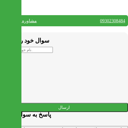
09302308484
مشاوره واتس آپ
بستن
سوال خود را بپرسید
ارسال
پاسخ به سوالات شما