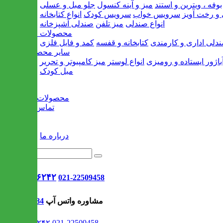
بوفه ، ویترین و استند
میز و آینه کنسول
جلو مبل و عسلی
و رخت آویز
سرویس خواب
سرویس کودک
انواع کتابخانه
انواع صندلی
میز تلفن
صندلی آشپزخانه
محصولات اداری
دلی اداری و کارمندی
کتابخانه و قفسه
کمد و فایل فلزی
سایر محصولات
باژور ایستاده و رومیزی
انواع لوستر
میز کامپیوتر و تحریر
مبل کودک
خانه
محصولات جدید
تماس با ما
وبلاگ
سایر
درباره ما
021-۹۱۳۰۶۲۴۲
021-22509458
مشاوره واتس آپ
09302308484
021-۹۱۳۰۶۲۴۲
021-22509458