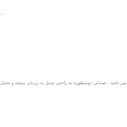
3 سال گارانتیجکدارقفل دارتهیه شده از بهترین جنسدوام عالی...
باشد . صندلی دومنظوره به راحتی تبدیل به نردبان میشه و تحمل وزن