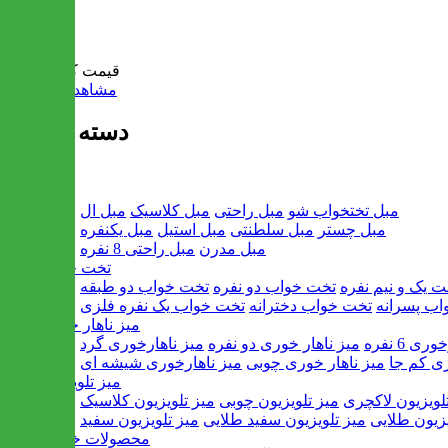
سبد خرید
قیمت کل:
0 تومان
مشاهده سبد خرید
دسته بندی ها
مبل
مبل تختخواب شو
مبل راحتی
مبل کلاسیک
مبل ال
مبل چستر
مبل سلطنتی
مبل استیل
مبل یکنفره
مبل مدرن
مبل راحتی 8 نفره
تخت خواب
ت یک و نیم نفره
تخت خواب دو نفره
تخت خواب دو طبقه
اب پسرانه
تخت خواب دخترانه
تخت خواب یک نفره فلزی
میز ناهار خوری
ی 6 نفره
میز ناهار خوری دو نفره
میز ناهارخوری گرد
ری کم جا
میز ناهار خوری چوبی
میز ناهارخوری شیشه ای
میز تلویزیون
لویزیون لاکچری
میز تلویزیون چوبی
میز تلویزیون کلاسیک
یزیون طلایی
میز تلویزیون سفید طلایی
میز تلویزیون سفید
محصولات خانگی