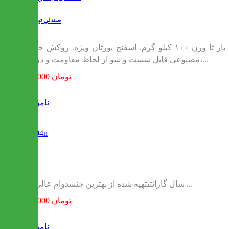
صندلی تینکربل
صندلی نوجوان دخترونه ملکه برفی، طراحی شده برای رشد مناسب ستون فقرات فرزند دلبندتان. کلاف از چوب روس. تحمل بار تا وزن ۱۰۰ کیلو گرم. اسفنج یورتان ویژه. روکش چرم
مصنوعی قابل شست و شو از لحاظ مقاومت و دوام،...
686,000 تومان
ناموجود
104n
3 سال گارانتیتهیه شده از بهترین جنسدوام عالی ...
723,000 تومان
ناموجود