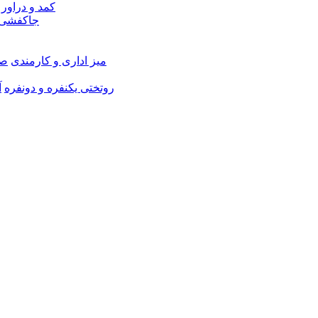
کمد و دراور
جاکفشی 
میز اداری و کارمندی
صن
روتختی یکنفره و دونفره
آ