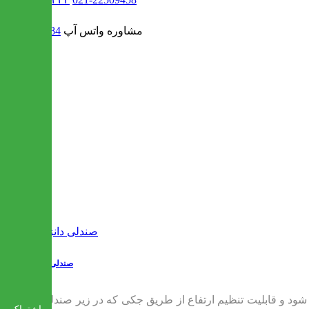
مشاوره واتس آپ
09302308484
صندلی دانژه
صندلی تابوره در انواع گوناگونی ساخته شده اند، دارای ی مشخص هستند. پایه ی صندلی های تابوره معمولا از جنس فلز ساخته می شود و قابلیت تنظیم ارتفاع از طریق جکی که در زیر صندلی