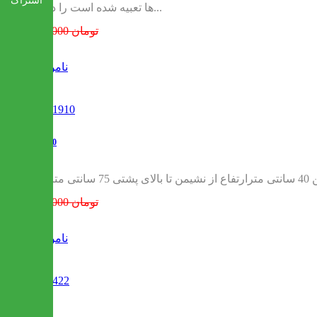
اشتراک
ها تعبیه شده است را دارا...
530,000 تومان
ناموجود
k-1910
574,000 تومان
ناموجود
k-422