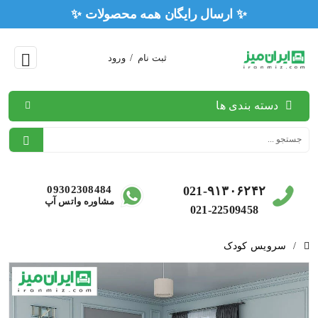
✨ ارسال را
ثبت نام
/
ورود
دسته بندی ها
09302308484
021-۹۱۳۰۶۲۴۲
مشاوره واتس آپ
021-22509458
/
سرویس کودک