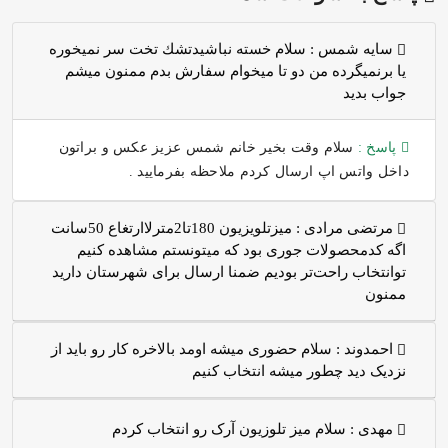
سايه شمس :
سلام خسته نباشيدتشك تخت سر نميخوره
يا برنميگرده من دو تا ميخوام سفارش بدم ممنون ميشم
جواب بديد
پاسخ :
سلام وقت بخیر خانم شمس عزیز عکس و براتون
داخل واتس اپ ارسال کردم ملاحظه بفرمایید .
مرتضی مرادی :
میزتلویزیون 180تا2مترلاارتغاع 50سانت
اگه کدمحصولات جوری بود که میتونستم مشاهده کنیم
توانتخاب راحت‌تر بودیم ضمنا ارسال برای شهرستان دارید
ممنون
احمدوند :
سلام حضوری میشه اومد بالاخره کار رو باید از
نزدیک دید چطور میشه انتخاب کنیم
مهدی :
سلام میز تلوزیون آرک رو انتخاب کردم