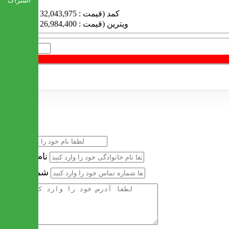
اشتراک
کمد (قیمت : 32,043,975 تومان)
ویترین (قیمت : 26,984,400 تومان)
تعداد
خرید سریع
نام
نام خانوادگی
شماره تماس
آدرس