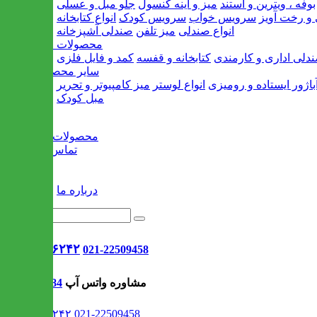
بوفه ، ویترین و استند
میز و آینه کنسول
جلو مبل و عسلی
و رخت آویز
سرویس خواب
سرویس کودک
انواع کتابخانه
انواع صندلی
میز تلفن
صندلی آشپزخانه
محصولات اداری
دلی اداری و کارمندی
کتابخانه و قفسه
کمد و فایل فلزی
سایر محصولات
باژور ایستاده و رومیزی
انواع لوستر
میز کامپیوتر و تحریر
مبل کودک
خانه
محصولات جدید
تماس با ما
وبلاگ
سایر
درباره ما
021-۹۱۳۰۶۲۴۲
021-22509458
مشاوره واتس آپ
09302308484
021-۹۱۳۰۶۲۴۲
021-22509458