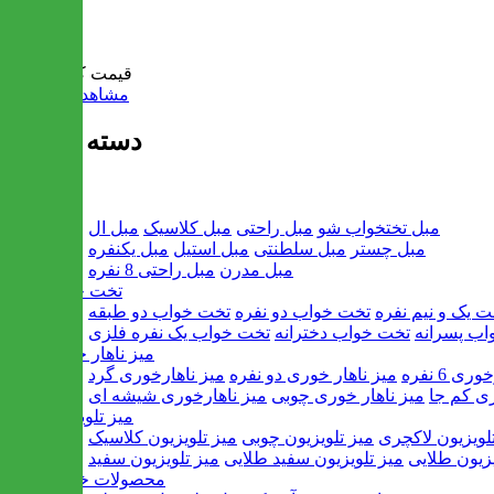
سبد خرید
قیمت کل:
0 تومان
مشاهده سبد خرید
دسته بندی ها
مبل
مبل تختخواب شو
مبل راحتی
مبل کلاسیک
مبل ال
مبل چستر
مبل سلطنتی
مبل استیل
مبل یکنفره
مبل مدرن
مبل راحتی 8 نفره
تخت خواب
ت یک و نیم نفره
تخت خواب دو نفره
تخت خواب دو طبقه
اب پسرانه
تخت خواب دخترانه
تخت خواب یک نفره فلزی
میز ناهار خوری
ی 6 نفره
میز ناهار خوری دو نفره
میز ناهارخوری گرد
ری کم جا
میز ناهار خوری چوبی
میز ناهارخوری شیشه ای
میز تلویزیون
لویزیون لاکچری
میز تلویزیون چوبی
میز تلویزیون کلاسیک
یزیون طلایی
میز تلویزیون سفید طلایی
میز تلویزیون سفید
محصولات خانگی