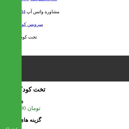
مشاوره واتس آپ
09302308484
/
سرویس کودک
تخت کودک سوین
قیمت
تومان
41,250,000
گزینه های محصول