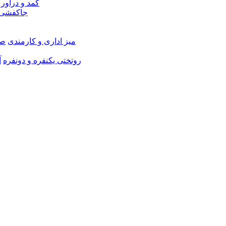
کمد و دراور
جاکفشی 
میز اداری و کارمندی
صن
روتختی یکنفره و دونفره
آ