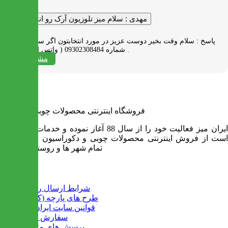
مهدی :
سلام میز تلوزیون آرک رو انتخاب کردم
پاسخ :
سلام وقت بخیر دوست عزیز در مورد انتخابتون اگر سوالی دارید به
شماره 09302308484 ( واتس اپ ) پیام بدید .
مشاهده همه
فروشگاه اینترنتی محصولات چوبی ایران میز
ایران میز فعالیت خود را از سال 88 آغاز نموده و خدمات آن عبارت
است از فروش اینترنتی محصولات چوبی و دکوراسیون و ارسال به
تمام شهر ها و روستاهای کشور
اطلاعات
شرایط ارسال رایگان
طرح های پارچه (کالیته)
قوانین سایت ایران میز
سفارش عمده
پرسش های متداول