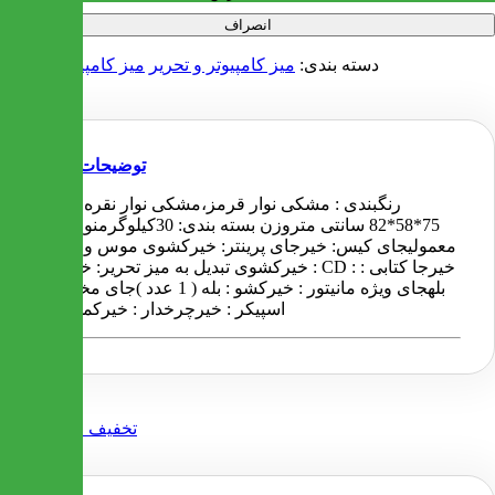
انصراف
دسته بندی:
میز کامپیوتر و تحریر
میز کامپیوتر ملامینه
توضیحات
رنگبندی : مشکی نوار قرمز،مشکی نوار نقره ایابعاد:
75*58*82 سانتی متروزن بسته بندی: 30کیلوگرمنوع میز :
معمولیجای کیس: خیرجای پرینتر: خیرکشوی موس و کیبورد
: خیرکشوی تبدیل به میز تحریر: خیرجای CD : خیرجا کتابی :
بلهجای ویژه مانیتور : خیرکشو : بله ( 1 عدد )جای مخصوص
اسپیکر : خیرچرخدار : خیرکمد : خیر