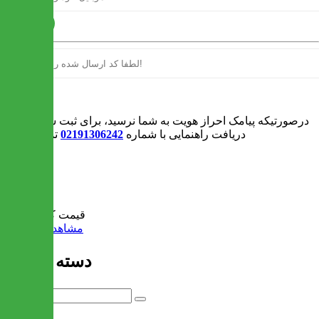
ارسال
ورود
درصورتیکه پیامک احراز هویت به شما نرسید، برای ثبت سفارش و یا
دریافت راهنمایی با شماره
02191306242
تماس بگیرید
0
سبد خرید
قیمت کل:
0 تومان
مشاهده سبد خرید
دسته بندی ها