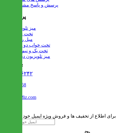
پرسش و پاسخ مشتریان
پرفروش ها
میز تلویزیون
تخت خواب
مبل راحتی
تخت خواب دو طبقه
تخت یک و نیم نفره
میز تلویزیون دیواری
تماس با ما :
۰۲۱۹۱۳۰۶۲۴۲
02122509458
Info@IranMiz.com
برای اطلاع از تخفیف ها و فروش ویژه ایمیل خود را وارد کنید