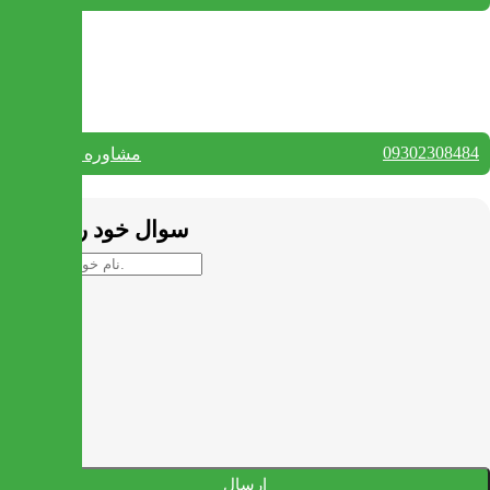
بستن
تماس با ما
09302308484
مشاوره واتس آپ
بستن
سوال خود را بپرسید
ارسال