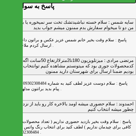
پاسخ به سوالات شما
سايه شمس :
سلام خسته نباشيدتشك تخت سر نميخوره يا برنميگرده
من دو تا ميخوام سفارش بدم ممنون ميشم جواب بديد
پاسخ :
سلام وقت بخیر خانم شمس عزیز عکس و براتون داخل واتس اپ
ارسال کردم ملاحظه بفرمایید .
مرتضی مرادی :
میزتلویزیون 180تا2مترلاارتغاع 50سانت اگه
کدمحصولات جوری بود که میتونستم مشاهده کنیم توانتخاب راحت‌تر
بودیم ضمنا ارسال برای شهرستان دارید ممنون
پاسخ :
سلام دوست عزیز لطف کنید به شماره 09302308484 ( واتس اپ )
پیام بدید براتتون مدلها رو بفرستیم .
احمدوند :
سلام حضوری میشه اومد بالاخره کار رو باید از نزدیک دید
چطور میشه انتخاب کنیم
پاسخ :
سلام وقت بخیر بازدید حضوری نداریم ( تعداد محصولات زیاد و فضای
کافی برای چیدمان نداریم ) لطف کنید برای انتخاب رنگ واتس اپ به شماره
09302308484 پیام بدید .