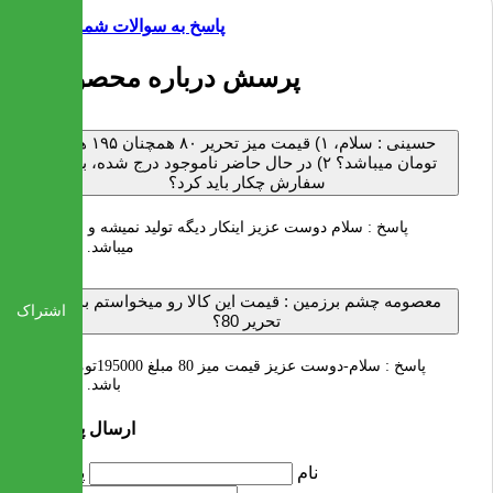
پاسخ به سوالات شما
2 پرسش درباره محصول
حسینی :
سلام، ۱) قیمت میز تحریر ۸۰ همچنان ۱۹۵ هزار
تومان میباشد؟ ۲) در حال حاضر ناموجود درج شده، برای
سفارش چکار باید کرد؟
پاسخ :
سلام دوست عزیز اینکار دیگه تولید نمیشه و ناموجود
میباشد. با تشکر
معصومه چشم برزمین :
قیمت این کالا رو میخواستم بدونم
اشتراک
تحریر 80؟
پاسخ :
سلام-دوست عزیز قیمت میز 80 مبلغ 195000تومان می
باشد. با تشکر
ارسال پرسش
نام
پرسش