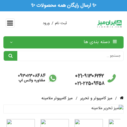
✨ ارسال رایگان همه محصولات ✨
/
ثبت نام
ورود
دسته بندی ها
021-۹۱۳۰۶۲۴۲
09302308484
مشاوره واتس آپ
021-22509458
/
میز کامپیوتر و تحریر
/
میز کامپیوتر ملامینه