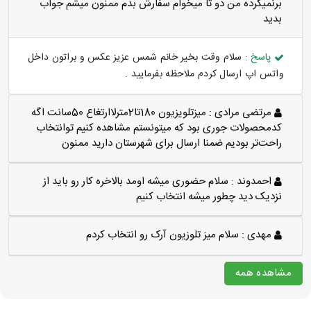
برنميگرده من دو تا ميخوام سفارش بدم ممنون ميشم جواب
بديد
پاسخ :
سلام وقت بخیر خانم شمس عزیز عکس و براتون داخل
واتس اپ ارسال کردم ملاحظه بفرمایید .
مرتضی مرادی :
میزتلویزیون 180تا2مترلاارتغاع 50سانت اگه
کدمحصولات جوری بود که میتونستم مشاهده کنیم توانتخاب
راحت‌تر بودیم ضمنا ارسال برای شهرستان دارید ممنون
احمدوند :
سلام حضوری میشه اومد بالاخره کار رو باید از
نزدیک دید چطور میشه انتخاب کنیم
مهدی :
سلام میز تلوزیون آرک رو انتخاب کردم
مشاهده همه