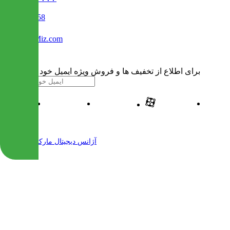
02122509458
Info@IranMiz.com
برای اطلاع از تخفیف ها و فروش ویژه ایمیل خود را وارد کنید
| طراحی و پیاده سازی شده توسط
آژانس دیجیتال مارکتینگ مهرنت