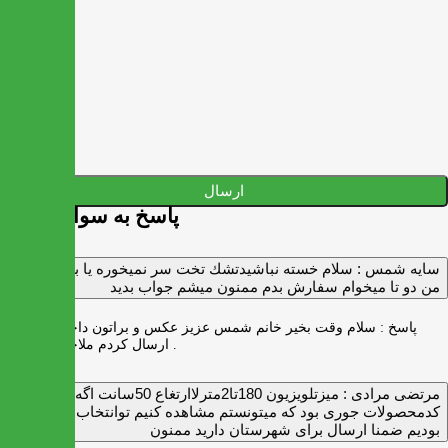
ارسال
پاسخ به سوالات شما
سايه شمس :
سلام خسته نباشيدتشك تخت سر نميخوره يا برنميگرده
من دو تا ميخوام سفارش بدم ممنون ميشم جواب بديد
پاسخ :
سلام وقت بخیر خانم شمس عزیز عکس و براتون داخل واتس اپ
ارسال کردم ملاحظه بفرمایید .
مرتضی مرادی :
میزتلویزیون 180تا2مترلاارتغاع 50سانت اگه
کدمحصولات جوری بود که میتونستم مشاهده کنیم توانتخاب راحت‌تر
بودیم ضمنا ارسال برای شهرستان دارید ممنون