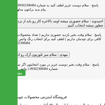
پاسخ :
سلام دوست عزیز لطف کنید به شماره 09302308484 ( واتس اپ )
پیام بدید براتتون مدلها رو بفرستیم .
احمدوند :
سلام حضوری میشه اومد بالاخره کار رو باید از نزدیک دید
چطور میشه انتخاب کنیم
پاسخ :
سلام وقت بخیر بازدید حضوری نداریم ( تعداد محصولات زیاد و فضای
کافی برای چیدمان نداریم ) لطف کنید برای انتخاب رنگ واتس اپ به شماره
09302308484 پیام بدید .
مهدی :
سلام میز تلوزیون آرک رو انتخاب کردم
پاسخ :
سلام وقت بخیر دوست عزیز در مورد انتخابتون اگر سوالی دارید به
شماره 09302308484 ( واتس اپ ) پیام بدید .
مشاهده همه
فروشگاه اینترنتی محصولات چوبی ایران میز