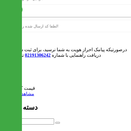
ارسال
ورود
درصورتیکه پیامک احراز هویت به شما نرسید، برای ثبت سفارش و یا
دریافت راهنمایی با شماره
02191306242
تماس بگیرید
0
سبد خرید
قیمت کل:
0 تومان
مشاهده سبد خرید
دسته بندی ها