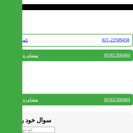
تماس با ما
021-22509458
تلفن فروش
09302308484
مشاوره واتس آپ
بستن
تماس با ما
09302308484
مشاوره واتس آپ
بستن
سوال خود را بپرسید