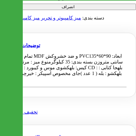
انصراف
دسته بندی:
میز کامپیوتر و تحریر
میز کامپیوتر ملامینه
توضیحات
تمام روکش MDF و ضد خشروکش PVCابعاد: 90*60*135
سانتی متروزن بسته بندی: 35 کیلوگرمنوع میز : مرتفعجای
کیس: بلهکشوی موس و کیبورد : بلهجای CD : بلهجا کتابی :
بلهکشو : بله ( 1 عدد )جای مخصوص اسپیکر : خیرچرخدار :
خیر