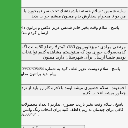
سايه شمس :
سلام خسته نباشيدتشك تخت سر نميخوره يا برنميگرده
من دو تا ميخوام سفارش بدم ممنون ميشم جواب بديد
پاسخ :
سلام وقت بخیر خانم شمس عزیز عکس و براتون داخل واتس اپ
ارسال کردم ملاحظه بفرمایید .
مرتضی مرادی :
میزتلویزیون 180تا2مترلاارتغاع 50سانت اگه
کدمحصولات جوری بود که میتونستم مشاهده کنیم توانتخاب راحت‌تر
بودیم ضمنا ارسال برای شهرستان دارید ممنون
پاسخ :
سلام دوست عزیز لطف کنید به شماره 09302308484 ( واتس اپ )
پیام بدید براتتون مدلها رو بفرستیم .
احمدوند :
سلام حضوری میشه اومد بالاخره کار رو باید از نزدیک دید
چطور میشه انتخاب کنیم
پاسخ :
سلام وقت بخیر بازدید حضوری نداریم ( تعداد محصولات زیاد و فضای
کافی برای چیدمان نداریم ) لطف کنید برای انتخاب رنگ واتس اپ به شماره
09302308484 پیام بدید .