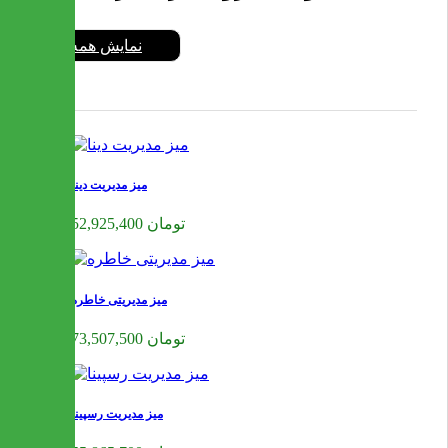
نمایش همه
میز مدیریت دینا
52,925,400 تومان
میز مدیریتی خاطره
73,507,500 تومان
میز مدیریت رسپینا