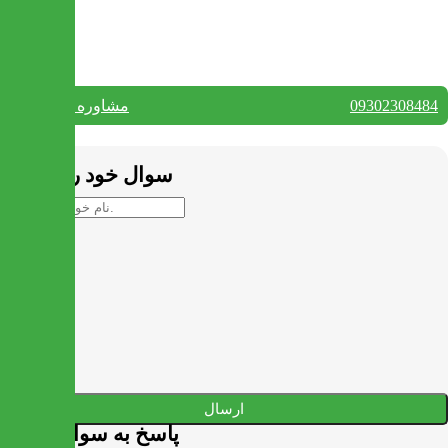
تماس با ما
09302308484
مشاوره واتس آپ
بستن
سوال خود را بپرسید
ارسال
پاسخ به سوالات شما