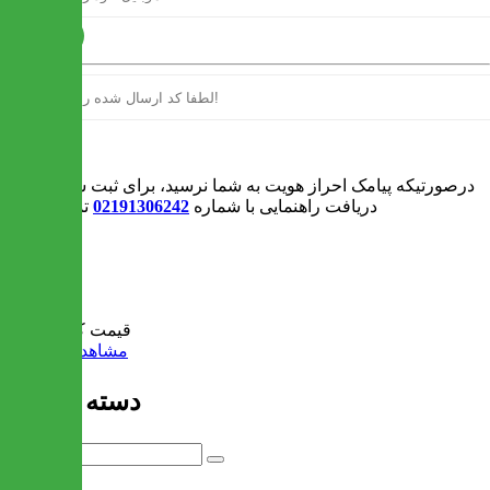
ارسال
ورود
درصورتیکه پیامک احراز هویت به شما نرسید، برای ثبت سفارش و یا
دریافت راهنمایی با شماره
02191306242
تماس بگیرید
0
سبد خرید
قیمت کل:
0 تومان
مشاهده سبد خرید
دسته بندی ها