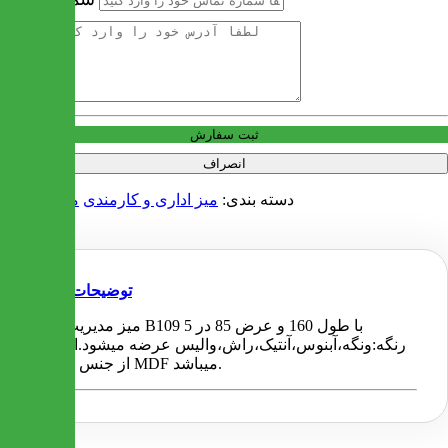
آدرس
ثبت سفارش
انصراف
دسته بندی:
میز اداری و کارمندی
میز مدیریتی
توضیحات
میز مدیریت مدل B109 با طول 160 و عرض 85 در 5
رنگه:ونگه،آبنوس،آنتیک،راش،والیس عرضه میشود.این میز
از جنس روکش MDF میباشد.