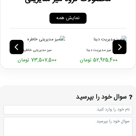
نمایش همه
میز مدیریت دینا
میز مدیریتی خاطره
52,925,400 تومان
73,507,500 تومان
سوال خود را بپرسید