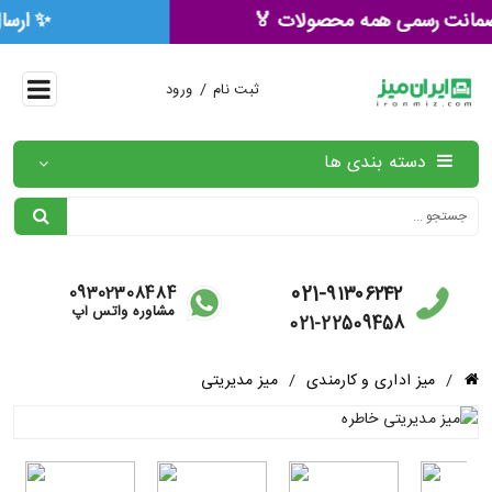
🏅 ۳ سال ضمانت رسمی همه محصولات 🏅
/
ثبت نام
ورود
دسته بندی ها
021-۹۱۳۰۶۲۴۲
09302308484
مشاوره واتس آپ
021-22509458
/
میز اداری و کارمندی
/
میز مدیریتی