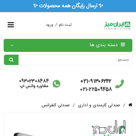
✨ ارسال رایگان همه محصو
/
ثبت نام
ورود
دسته بندی ها
021-۹۱۳۰۶۲۴۲
09302308484
مشاوره واتس آپ
021-22509458
/
صندلی کارمندی و اداری
/
صندلی کنفرانس