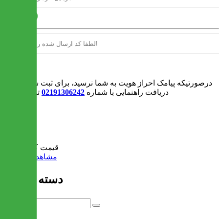
ارسال
ورود
درصورتیکه پیامک احراز هویت به شما نرسید، برای ثبت سفارش و یا
دریافت راهنمایی با شماره
02191306242
تماس بگیرید
0
سبد خرید
قیمت کل:
0 تومان
مشاهده سبد خرید
دسته بندی ها