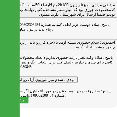
مرتضی مرادی :
میزتلویزیون 180تا2مترلاارتغاع 50سانت اگه
کدمحصولات جوری بود که میتونستم مشاهده کنیم توانتخاب راحت‌تر
بودیم ضمنا ارسال برای شهرستان دارید ممنون
پاسخ :
سلام دوست عزیز لطف کنید به شماره 09302308484 ( واتس اپ )
پیام بدید براتتون مدلها رو بفرستیم .
احمدوند :
سلام حضوری میشه اومد بالاخره کار رو باید از نزدیک دید
چطور میشه انتخاب کنیم
پاسخ :
سلام وقت بخیر بازدید حضوری نداریم ( تعداد محصولات زیاد و فضای
کافی برای چیدمان نداریم ) لطف کنید برای انتخاب رنگ واتس اپ به شماره
09302308484 پیام بدید .
مهدی :
سلام میز تلوزیون آرک رو انتخاب کردم
پاسخ :
سلام وقت بخیر دوست عزیز در مورد انتخابتون اگر سوالی دارید به
شماره 09302308484 ( واتس اپ ) پیام بدید .
مشاهده همه