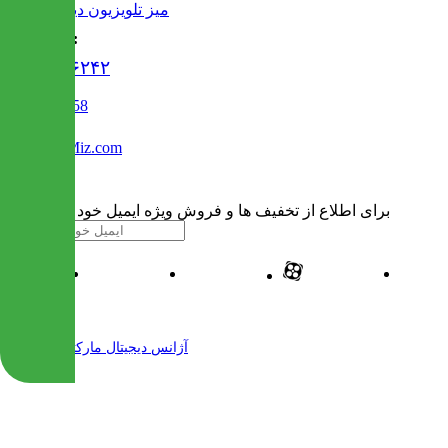
میز تلویزیون دیواری
تماس با ما :
۰۲۱۹۱۳۰۶۲۴۲
02122509458
Info@IranMiz.com
برای اطلاع از تخفیف ها و فروش ویژه ایمیل خود را وارد کنید
| طراحی و پیاده سازی شده توسط
آژانس دیجیتال مارکتینگ مهرنت