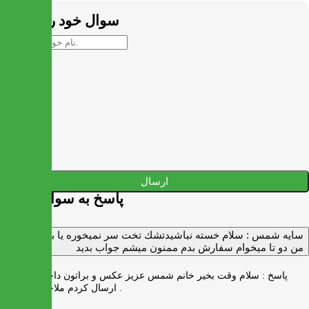
سوال خود را بپرسید
ارسال
پاسخ به سوالات شما
سايه شمس :
سلام خسته نباشيدتشك تخت سر نميخوره يا برنميگرده
من دو تا ميخوام سفارش بدم ممنون ميشم جواب بديد
پاسخ :
سلام وقت بخیر خانم شمس عزیز عکس و براتون داخل واتس اپ
ارسال کردم ملاحظه بفرمایید .